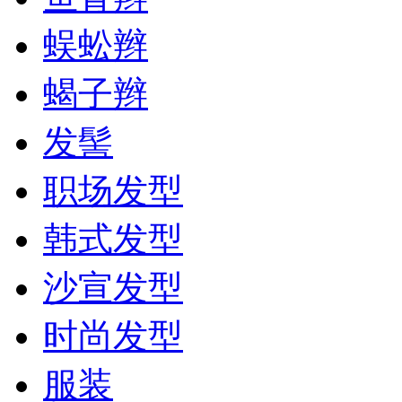
蜈蚣辫
蝎子辫
发髻
职场发型
韩式发型
沙宣发型
时尚发型
服装