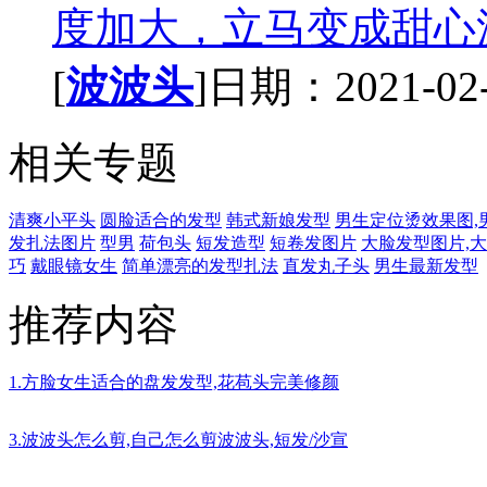
度加大，立马变成甜心派
[
波波头
]日期：2021-02-1
相关专题
清爽小平头
圆脸适合的发型
韩式新娘发型
男生定位烫效果图,
发扎法图片
型男
荷包头
短发造型
短卷发图片
大脸发型图片,
巧
戴眼镜女生
简单漂亮的发型扎法
直发丸子头
男生最新发型
推荐内容
1.方脸女生适合的盘发发型,花苞头完美修颜
3.波波头怎么剪,自己怎么剪波波头,短发/沙宣