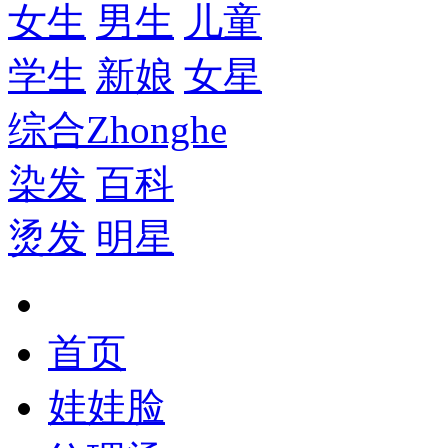
女生
男生
儿童
学生
新娘
女星
综合
Zhonghe
染发
百科
烫发
明星
首页
娃娃脸