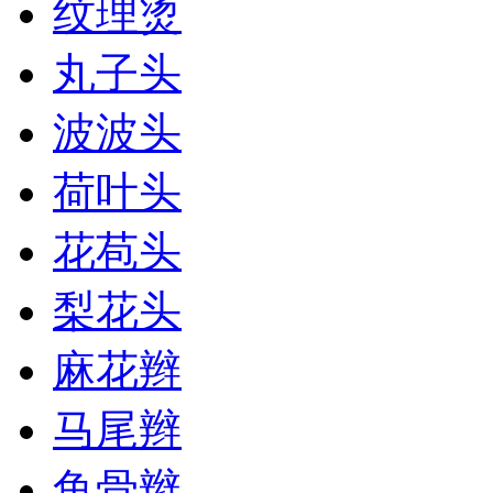
纹理烫
丸子头
波波头
荷叶头
花苞头
梨花头
麻花辫
马尾辫
鱼骨辫