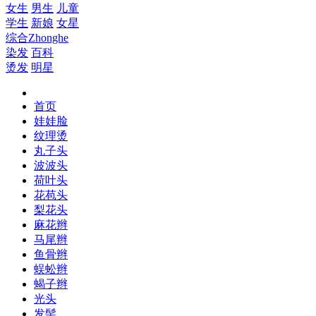
女生
男生
儿童
学生
新娘
女星
综合
Zhonghe
染发
百科
烫发
明星
首页
娃娃脸
纹理烫
丸子头
波波头
荷叶头
花苞头
梨花头
麻花辫
马尾辫
鱼骨辫
蜈蚣辫
蝎子辫
光头
发髻