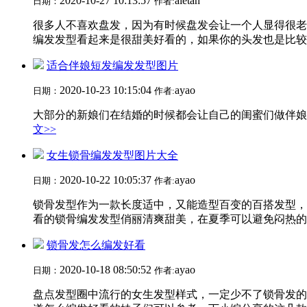
2020-10-27 10:13:57
aletan
日期：
作者:
很多人不喜欢盘发，因为有时候盘发会让一个人显得很老
编发发型看起来是很甜美好看的，如果你的头发也是比较长
适合伴娘短发编发发型图片
2020-10-23 10:15:04
ayao
日期：
作者:
大部分的新娘们在结婚的时候都会让自己的闺蜜们做伴娘
文>>
女生锁骨编发发型图片大全
2020-10-22 10:05:37
ayao
日期：
作者:
锁骨发型作为一款长度适中，又能造型百变的百搭发型，
看的锁骨编发发型俏丽清爽甜美，在夏季可以避免闷热的同
锁骨发怎么编发好看
2020-10-18 08:50:52
ayao
日期：
作者:
盘点发型圈中流行的女生发型样式，一定少不了锁骨发的