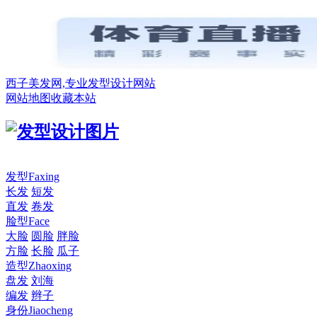
西子美发网,专业发型设计网站
网站地图
收藏本站
发型
Faxing
长发
短发
直发
卷发
脸型
Face
大脸
圆脸
胖脸
方脸
长脸
瓜子
造型
Zhaoxing
盘发
刘海
编发
辫子
身份
Jiaocheng