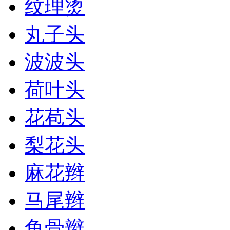
纹理烫
丸子头
波波头
荷叶头
花苞头
梨花头
麻花辫
马尾辫
鱼骨辫