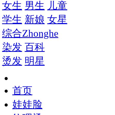
女生
男生
儿童
学生
新娘
女星
综合
Zhonghe
染发
百科
烫发
明星
首页
娃娃脸