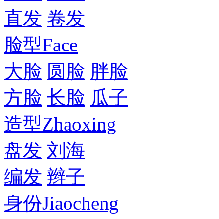
直发
卷发
脸型
Face
大脸
圆脸
胖脸
方脸
长脸
瓜子
造型
Zhaoxing
盘发
刘海
编发
辫子
身份
Jiaocheng