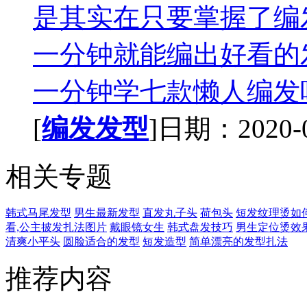
是其实在只要掌握了编
一分钟就能编出好看的
一分钟学七款懒人编发吧
[
编发发型
]日期：2020-05
相关专题
韩式马尾发型
男生最新发型
直发丸子头
荷包头
短发纹理烫如
看,公主披发扎法图片
戴眼镜女生
韩式盘发技巧
男生定位烫效果
清爽小平头
圆脸适合的发型
短发造型
简单漂亮的发型扎法
推荐内容