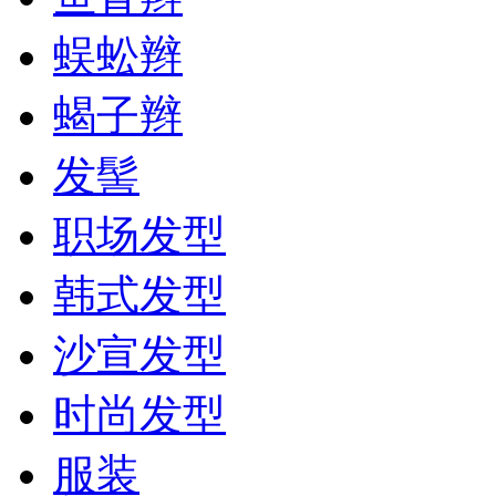
蜈蚣辫
蝎子辫
发髻
职场发型
韩式发型
沙宣发型
时尚发型
服装